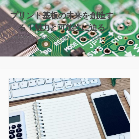
コ
ン
プリント基板の未来を創造す
テ
る！魅力と可能性に迫る
ン
検
ツ
索
先進技術で革新を実現！新たな可能性を探索しよ
へ
切
う。
り
ス
替
キ
え
ッ
プ