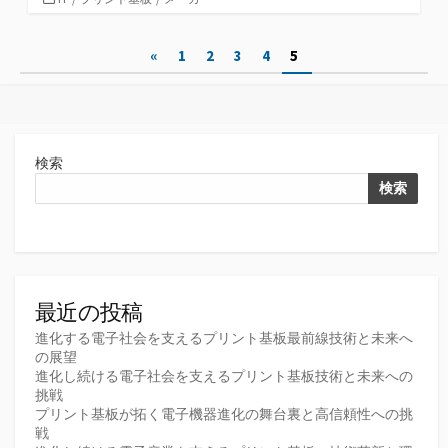
テ
ゴ
投
«
1
2
3
4
5
リ
ー
稿
の
ペ
検索
ー
検索
ジ
送
り
最近の投稿
進化する電子社会を支えるプリント基板最前線技術と未来へ
の展望
進化し続ける電子社会を支えるプリント基板技術と未来への
挑戦
プリント基板が拓く電子機器進化の舞台裏と高信頼性への挑
戦