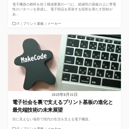
電子機器の根幹を担う構成要素の一つに、絶縁性の基板の上に導電
性のパターンを形成し、電子部品を実装する役割を果たす部材が
あ...
カ
IT
/
プリント基板
/
メーカー
テ
ゴ
リ
ー
2025年8月31日
電子社会を裏で支えるプリント基板の進化と
最先端技術の未来展望
目に見えない場所で現代の生活を支える電子機器。
カ
IT
/
プリント基板
/
メーカー