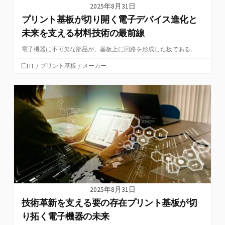
2025年8月31日
プリント基板が切り開く電子デバイス進化と
未来を支える材料技術の最前線
電子機器に不可欠な部品が、基板上に回路を形成した板である。
カ
IT
/
プリント基板
/
メーカー
テ
ゴ
リ
ー
2025年8月31日
技術革新を支える要の存在プリント基板が切
り拓く電子機器の未来