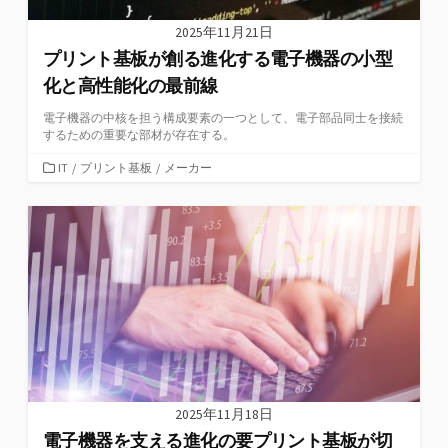
2025年11月21日
プリント基板が創る進化する電子機器の小型
化と高性能化の最前線
電子機器の中核を担う構成要素の一つとして、電子部品同士を接続
するための重要な部材が存在する。
カ
IT
/
プリント基板
/
メーカー
テ
ゴ
リ
ー
2025年11月18日
電子機器を支える進化の要プリント基板が切