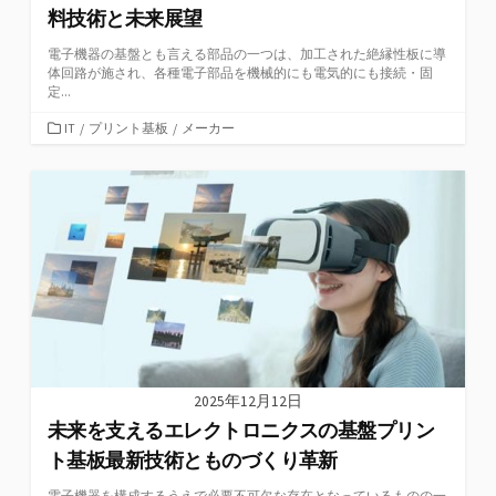
料技術と未来展望
電子機器の基盤とも言える部品の一つは、加工された絶縁性板に導
体回路が施され、各種電子部品を機械的にも電気的にも接続・固
定...
カ
IT
/
プリント基板
/
メーカー
テ
ゴ
リ
ー
2025年12月12日
未来を支えるエレクトロニクスの基盤プリン
ト基板最新技術とものづくり革新
電子機器を構成するうえで必要不可欠な存在となっているものの一