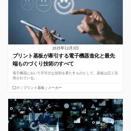
2025年12月3日
プリント基板が牽引する電子機器進化と最先
端ものづくり技術のすべて
電子機器において不可欠な役割を果たすものとして、基板は広く活
用されている。
カ
IT
/
プリント基板
/
メーカー
テ
ゴ
リ
ー