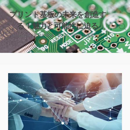
コ
ン
プリント基板の未来を創造す
テ
る！魅力と可能性に迫る
ン
検
ツ
索
先進技術で革新を実現！新たな可能性を探索しよ
へ
切
う。
り
ス
替
キ
え
ッ
プ