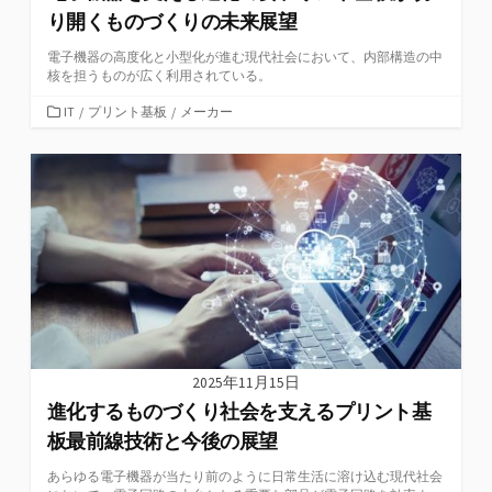
り開くものづくりの未来展望
電子機器の高度化と小型化が進む現代社会において、内部構造の中
核を担うものが広く利用されている。
カ
IT
/
プリント基板
/
メーカー
テ
ゴ
リ
ー
2025年11月15日
進化するものづくり社会を支えるプリント基
板最前線技術と今後の展望
あらゆる電子機器が当たり前のように日常生活に溶け込む現代社会