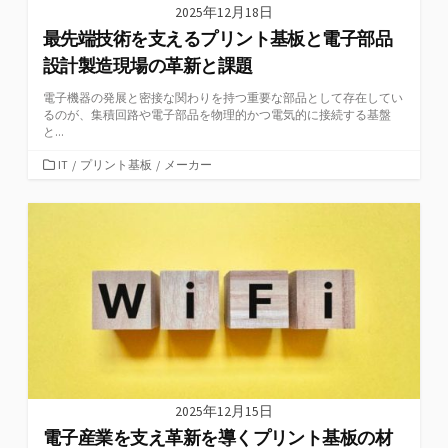
2025年12月18日
最先端技術を支えるプリント基板と電子部品
設計製造現場の革新と課題
電子機器の発展と密接な関わりを持つ重要な部品として存在してい
るのが、集積回路や電子部品を物理的かつ電気的に接続する基盤
と...
カ
IT
/
プリント基板
/
メーカー
テ
ゴ
リ
ー
2025年12月15日
電子産業を支え革新を導くプリント基板の材