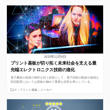
テ
ゴ
リ
ー
2025年12月6日
プリント基板が切り拓く未来社会を支える最
先端エレクトロニクス技術の進化
電子機器の発展の根幹を担う技術として、電子回路の配線や複雑な
部品配置においては基板が極めて重要な役割を果たしている。
カ
IT
/
プリント基板
/
メーカー
テ
ゴ
リ
ー