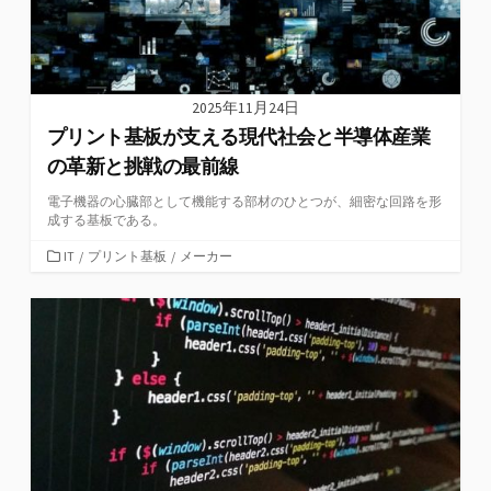
2025年11月24日
プリント基板が支える現代社会と半導体産業
の革新と挑戦の最前線
電子機器の心臓部として機能する部材のひとつが、細密な回路を形
成する基板である。
カ
IT
/
プリント基板
/
メーカー
テ
ゴ
リ
ー