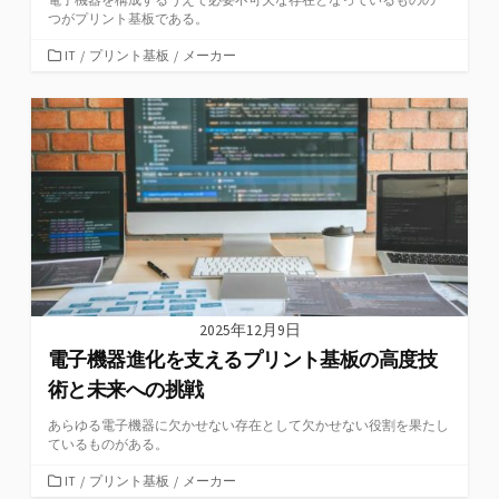
つがプリント基板である。
カ
IT
/
プリント基板
/
メーカー
テ
ゴ
リ
ー
2025年12月9日
電子機器進化を支えるプリント基板の高度技
術と未来への挑戦
あらゆる電子機器に欠かせない存在として欠かせない役割を果たし
ているものがある。
カ
IT
/
プリント基板
/
メーカー