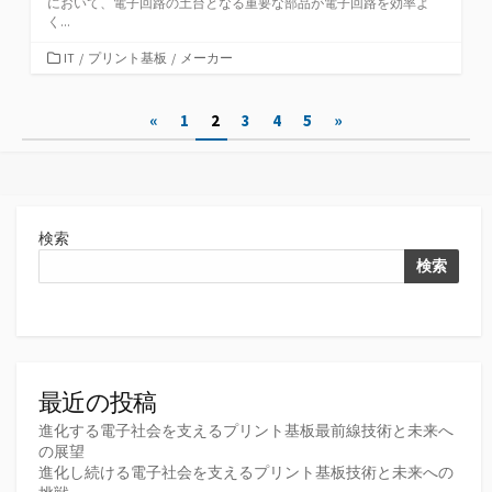
において、電子回路の土台となる重要な部品が電子回路を効率よ
く...
カ
IT
/
プリント基板
/
メーカー
テ
ゴ
投
«
1
2
3
4
5
»
リ
ー
稿
の
ペ
検索
ー
検索
ジ
送
り
最近の投稿
進化する電子社会を支えるプリント基板最前線技術と未来へ
の展望
進化し続ける電子社会を支えるプリント基板技術と未来への