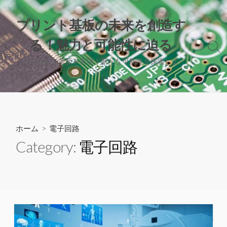
コ
ン
プリント基板の未来を創造す
テ
る！魅力と可能性に迫る
ン
検
ツ
索
先進技術で革新を実現！新たな可能性を探索しよ
へ
切
う。
り
ス
替
キ
え
ッ
プ
ホーム
> 電子回路
Category:
電子回路