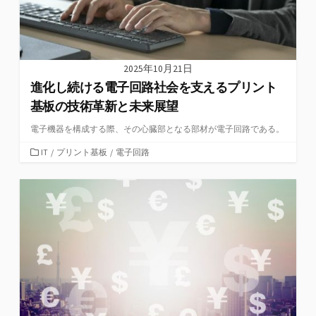
2025年10月21日
進化し続ける電子回路社会を支えるプリント
基板の技術革新と未来展望
電子機器を構成する際、その心臓部となる部材が電子回路である。
カ
IT
/
プリント基板
/
電子回路
テ
ゴ
リ
ー