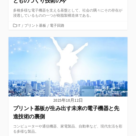
とものづくり技術の今
多種多様な電子機器を支える基盤として、社会の隅々にその存在が
浸透しているものの一つが樹脂製構造体である。
カ
IT
/
プリント基板
/
電子回路
テ
ゴ
リ
ー
2025年10月12日
プリント基板が生み出す未来の電子機器と先
進技術の裏側
コンピューターや通信機器、家電製品、自動車など、現代生活を彩
る多様な製品。