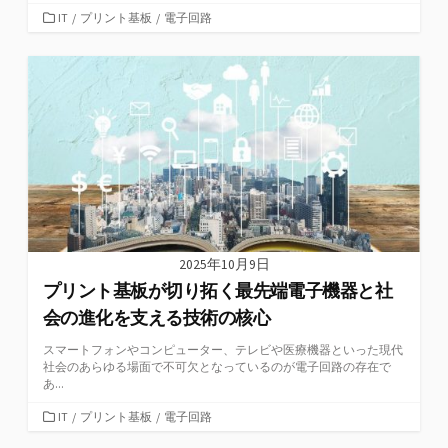
カ
IT
/
プリント基板
/
電子回路
テ
ゴ
リ
ー
2025年10月9日
プリント基板が切り拓く最先端電子機器と社
会の進化を支える技術の核心
スマートフォンやコンピューター、テレビや医療機器といった現代
社会のあらゆる場面で不可欠となっているのが電子回路の存在で
あ...
カ
IT
/
プリント基板
/
電子回路
テ