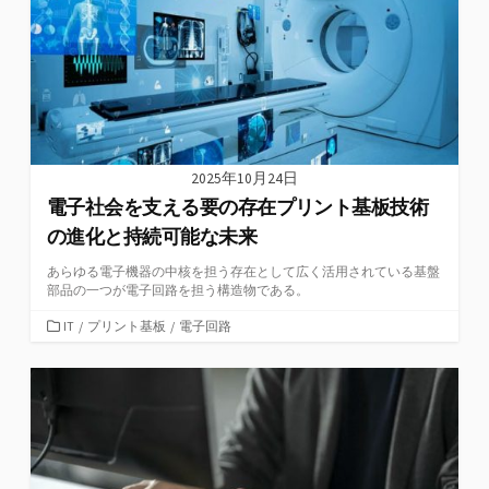
2025年10月24日
電子社会を支える要の存在プリント基板技術
の進化と持続可能な未来
あらゆる電子機器の中核を担う存在として広く活用されている基盤
部品の一つが電子回路を担う構造物である。
カ
IT
/
プリント基板
/
電子回路
テ
ゴ
リ
ー