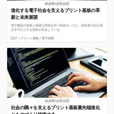
2025年10月18日
進化する電子社会を支えるプリント基板の革
新と未来展望
電子機器の発展と密接な関係を持つ技術の一つに、技術者や設計者
が不可欠とする部材が存在している。
カ
IT
/
プリント基板
/
電子回路
テ
ゴ
リ
ー
2025年10月15日
社会の隅々を支えるプリント基板最先端進化