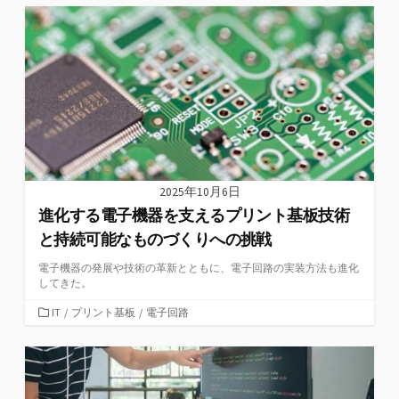
ゴ
リ
ー
2025年10月6日
進化する電子機器を支えるプリント基板技術
と持続可能なものづくりへの挑戦
電子機器の発展や技術の革新とともに、電子回路の実装方法も進化
してきた。
カ
IT
/
プリント基板
/
電子回路
テ
ゴ
リ
ー