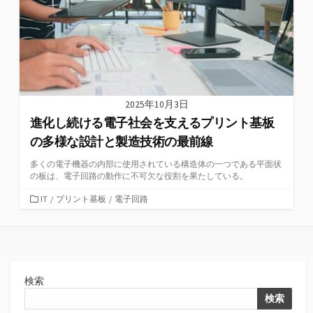
2025年10月3日
進化し続ける電子社会を支えるプリント基板
の多様な設計と製造技術の最前線
多くの電子機器の内部に使用されている構造体の一つである平面状
の板は、電子回路の動作に不可欠な役割を果たしている。
カ
IT
/
プリント基板
/
電子回路
テ
ゴ
リ
ー
検索
検索