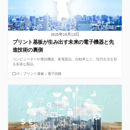
2025年10月12日
プリント基板が生み出す未来の電子機器と先
進技術の裏側
コンピューターや通信機器、家電製品、自動車など、現代生活を彩
る多様な製品。
カ
IT
/
プリント基板
/
電子回路
テ
ゴ
リ
ー