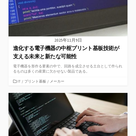
2025年11月9日
進化する電子機器の中枢プリント基板技術が
支える未来と新たな可能性
電子機器を形作る要素の中で、回路を成立させる土台として作られ
るものは多くの産業に欠かせない製品である。
カ
IT
/
プリント基板
/
メーカー
テ
ゴ
リ
ー