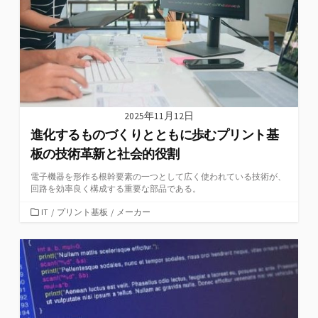
2025年11月12日
進化するものづくりとともに歩むプリント基
板の技術革新と社会的役割
電子機器を形作る根幹要素の一つとして広く使われている技術が、
回路を効率良く構成する重要な部品である。
カ
IT
/
プリント基板
/
メーカー
テ
ゴ
リ
ー