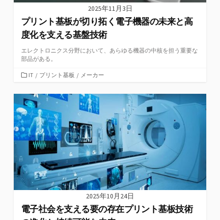
2025年11月3日
プリント基板が切り拓く電子機器の未来と高
度化を支える基盤技術
エレクトロニクス分野において、あらゆる機器の中核を担う重要な
部品がある。
カ
IT
/
プリント基板
/
メーカー
テ
ゴ
リ
ー
2025年10月24日
電子社会を支える要の存在プリント基板技術