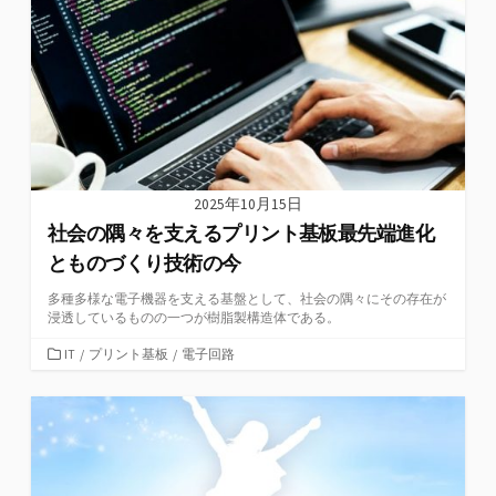
ー
2025年10月15日
社会の隅々を支えるプリント基板最先端進化
とものづくり技術の今
多種多様な電子機器を支える基盤として、社会の隅々にその存在が
浸透しているものの一つが樹脂製構造体である。
カ
IT
/
プリント基板
/
電子回路
テ
ゴ
リ
ー