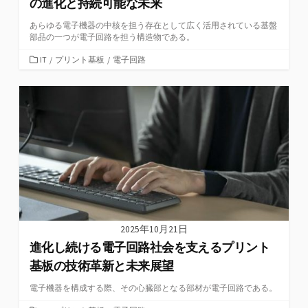
の進化と持続可能な未来
あらゆる電子機器の中核を担う存在として広く活用されている基盤
部品の一つが電子回路を担う構造物である。
カ
IT
/
プリント基板
/
電子回路
テ
ゴ
リ
ー
2025年10月21日
進化し続ける電子回路社会を支えるプリント
基板の技術革新と未来展望
電子機器を構成する際、その心臓部となる部材が電子回路である。