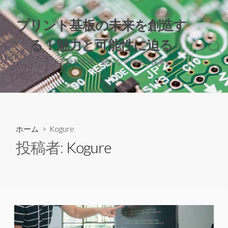
コ
ン
プリント基板の未来を創造す
テ
る！魅力と可能性に迫る
ン
検
ツ
索
先進技術で革新を実現！新たな可能性を探索しよ
へ
切
う。
り
ス
替
キ
え
ッ
プ
ホーム
> Kogure
投稿者:
Kogure