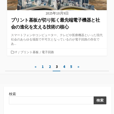
2025年10月9日
プリント基板が切り拓く最先端電子機器と社
会の進化を支える技術の核心
スマートフォンやコンピューター、テレビや医療機器といった現代
社会のあらゆる場面で不可欠となっているのが電子回路の存在で
あ...
カ
IT
/
プリント基板
/
電子回路
テ
ゴ
投
«
1
2
3
4
5
»
リ
ー
稿
の
ペ
検索
ー
検索
ジ