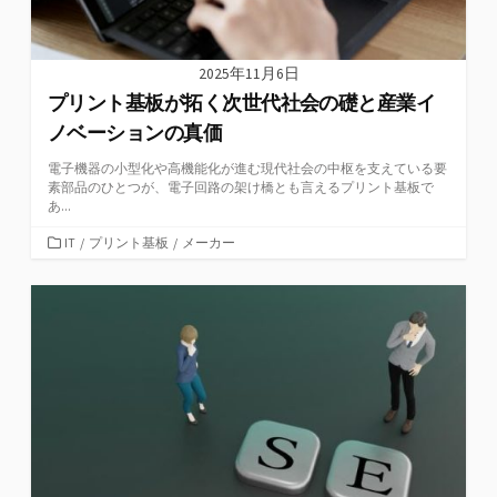
2025年11月6日
プリント基板が拓く次世代社会の礎と産業イ
ノベーションの真価
電子機器の小型化や高機能化が進む現代社会の中枢を支えている要
素部品のひとつが、電子回路の架け橋とも言えるプリント基板で
あ...
カ
IT
/
プリント基板
/
メーカー
テ
ゴ
リ
ー