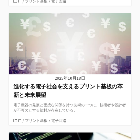
カ
IT
/
プリント基板
/
電子回路
テ
ゴ
リ
ー
2025年10月18日
進化する電子社会を支えるプリント基板の革
新と未来展望
電子機器の発展と密接な関係を持つ技術の一つに、技術者や設計者
が不可欠とする部材が存在している。
カ
IT
/
プリント基板
/
電子回路
テ
ゴ
リ